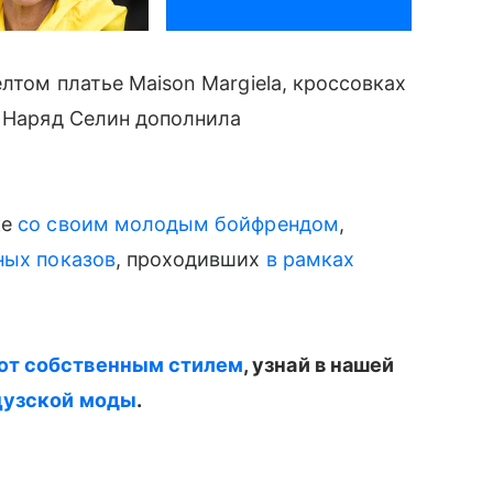
лтом платье Maison Margiela, кроссовках
. Наряд Селин дополнила
ке
со своим молодым бойфрендом
,
ных показов
, проходивших
в рамках
ют собственным стилем
, узнай в нашей
цузской моды
.