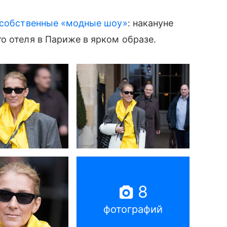
собственные «модные шоу»
: накануне
о отеля в Париже в ярком образе.
8
фотографий