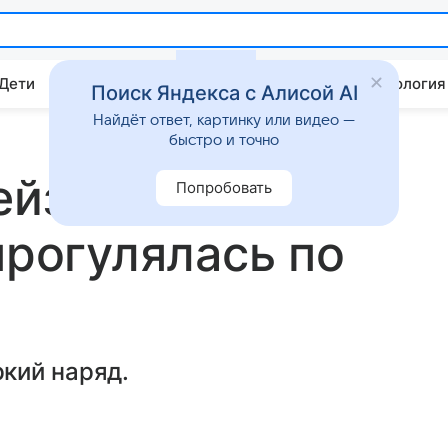
 Дети
Дом
Гороскопы
Стиль жизни
Психология
Поиск Яндекса с Алисой AI
Найдёт ответ, картинку или видео —
быстро и точно
ейзере и платье
Попробовать
прогулялась по
кий наряд.