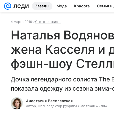
Звезды
Мода
Красота
Семья и
4 марта 2019
Светская жизнь
Наталья Водянов
жена Касселя и д
фэшн-шоу Стелл
Дочка легендарного солиста The 
показала одежду из сезона зима-
Анастасия Василевская
Автор, шеф-редактор рубрики «Светская жизнь»