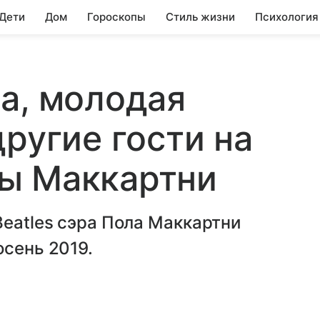
 Дети
Дом
Гороскопы
Стиль жизни
Психология
а, молодая
ругие гости на
ы Маккартни
Beatles сэра Пола Маккартни
осень 2019.