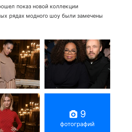
рошел показ новой коллекции
ервых рядах модного шоу были замечены
9
фотографий