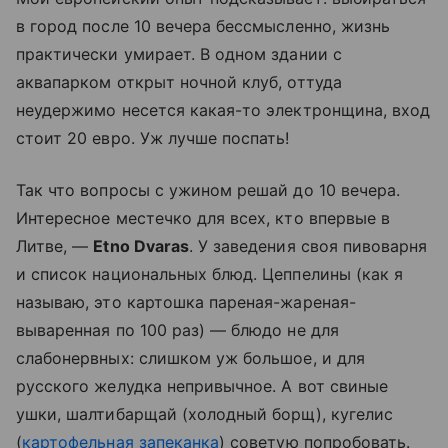
в город после 10 вечера бессмысленно, жизнь
практически умирает. В одном здании с
аквапарком открыт ночной клуб, оттуда
неудержимо несется какая-то электронщина, вход
стоит 20 евро. Уж лучше поспать!
Так что вопросы с ужином решай до 10 вечера.
Интересное местечко для всех, кто впервые в
Литве, —
Etno Dvaras
. У заведения своя пивоварня
и список национальных блюд. Цеппелины (как я
называю, это картошка пареная-жареная-
вываренная по 100 раз) — блюдо не для
слабонервных: слишком уж большое, и для
русского желудка непривычное. А вот свиные
ушки, шалтибарщай (холодный борщ), кугелис
(
картофельная запеканка
) советую попробовать.