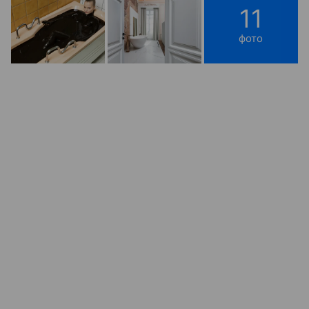
11
фото