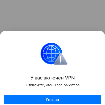
У вас включ
ён
V
P
N
Отключите, чтобы всё работало
Готово