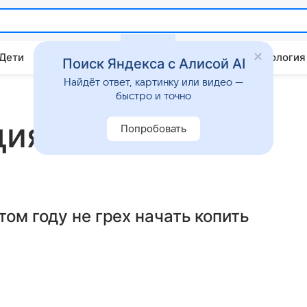
 Дети
Дом
Гороскопы
Стиль жизни
Психология
Поиск Яндекса с Алисой AI
Найдёт ответ, картинку или видео —
быстро и точно
ия: 50 лучших
Попробовать
том году не грех начать копить