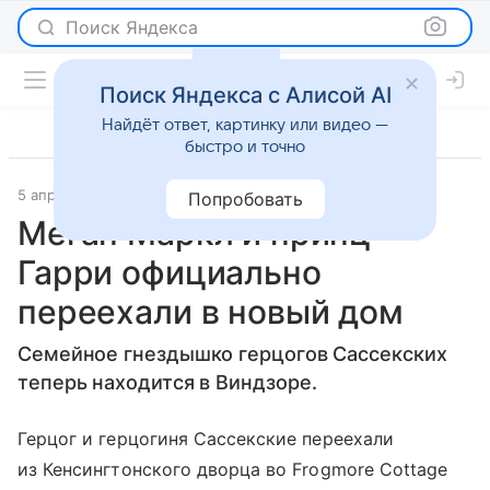
Поиск Яндекса
Поиск Яндекса с Алисой AI
Найдёт ответ, картинку или видео —
быстро и точно
5 апреля 2019
Журнал OK!
Светская жизнь
Попробовать
Меган Маркл и принц
Гарри официально
переехали в новый дом
Семейное гнездышко герцогов Сассекских
теперь находится в Виндзоре.
Герцог и герцогиня Сассекские переехали
из Кенсингтонского дворца во Frogmore Cottage