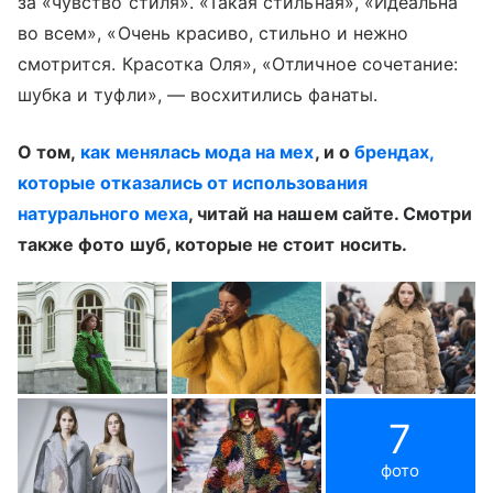
за «чувство стиля». «Такая стильная», «Идеальна
во всем», «Очень красиво, стильно и нежно
смотрится. Красотка Оля», «Отличное сочетание:
шубка и туфли», — восхитились фанаты.
О том,
как менялась мода на мех
, и о
брендах,
которые отказались от использования
натурального меха
, читай на нашем сайте. Смотри
также фото шуб, которые не стоит носить.
7
фото