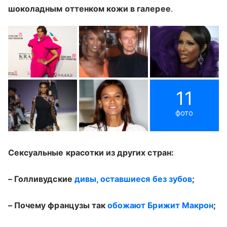
шоколадным оттенком кожи в галерее
.
11
фото
Сексуальные красотки из других стран:
– Голливудские
дивы, оставшиеся без зубов
;
– Почему французы так
обожают Брижит Макрон
;