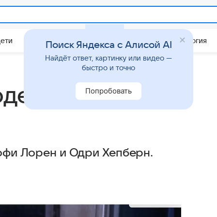
Дети
Дом
Гороскопы
Стиль жизни
Психология
Поиск Яндекса с Алисой AI
Найдёт ответ, картинку или видео —
быстро и точно
де: что и как
Попробовать
Софи Лорен и Одри Хепберн.