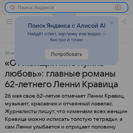
Поиск Яндекса
Поиск Яндекса с Алисой AI
Найдёт ответ, картинку или видео —
быстро и точно
26 мая 2026
Леди Mail
История успеха
Попробовать
«От женщин мне нужна
любовь»: главные романы
62-летнего Ленни Кравица
26 мая свое 62-летие отмечает Ленни Кравиц,
музыкант, красавчик и отчаянный ловелас.
Журналисты пишут, что «именами всех женщин
Кравица можно исписать толстую тетрадь», а
сам Ленни улыбается и отрицает половину