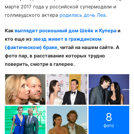
марте 2017 года у российской супермодели и
голливудского актера
родилась дочь Леа
.
Как
выглядит роскошный дом Шейк и Купера
и
кто еще из
звезд живет в гражданском
(фактическом) браке
, читай на нашем сайте. А
фото пар, в расставание которых трудно
поверить, смотри в галерее.
8
фото