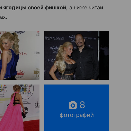
и ягодицы своей фишкой
, а ниже читай
ах.
8
фотографий