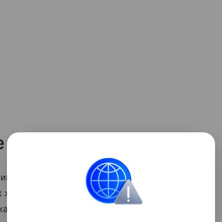
е
ингредиенты: 1 столовая ложка
желтой глины (или белой глины), 300
капли эфирного масла грейпфрута. Глина