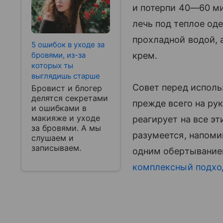
и потерпи 40—60 ми
лечь под теплое од
прохладной водой,
5 ошибок в уходе за
бровями, из-за
крем.
которых ты
выглядишь старше
Совет перед исполь
Бровист и блогер
делятся секретами
прежде всего на ру
и ошибками в
макияже и уходе
реагирует на все э
за бровями. А мы
разумеется, напоми
слушаем и
записываем.
одним обертыванием
комплексный подхо