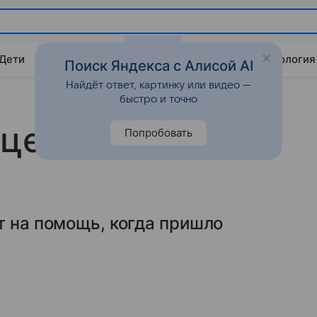
 Дети
Дом
Гороскопы
Стиль жизни
Психология
Поиск Яндекса с Алисой AI
Найдёт ответ, картинку или видео —
быстро и точно
ицеллюлитных
Попробовать
т на помощь, когда пришло