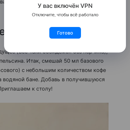
ывает поры, предупреждает появление
У вас включ
ён
V
P
N
Отключите, чтобы всё работало
е
Готово
ущее (все-таки обойдемся без перчика),
пельсина. Итак, смешай 50 мл базового
осового) с небольшим количеством кофе
на водяной бане. Добавь в получившуюся
Приглашаем к столу!