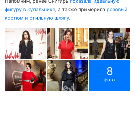
Напомним, ранее Снигирь
показала идеальную
фигуру в купальнике
, а также примерила
розовый
костюм и стильную шляпу
.
8
фото