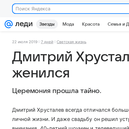
Поиск Яндекса
Звезды
Мода
Красота
Семья и 
22 июля 2019
7 дней
Светская жизнь
Дмитрий Хрустал
женился
Церемония прошла тайно.
Дмитрий Хрусталев всегда отличался большо
личной жизни. И даже свадьбу он решил уст
внимания. 40-летний шоумен и телеведущии