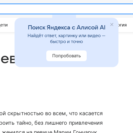
Дети
Дом
Гороскопы
Стиль жизни
Психология
Поиск Яндекса с Алисой AI
Найдёт ответ, картинку или видео —
быстро и точно
ев впервые
Попробовать
й скрытностью во всем, что касается
роить тайно, без лишнего привлечения
̆ женился на певице Марии Гончарук,