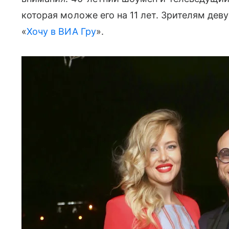
которая моложе его на 11 лет. Зрителям дев
«
Хочу в ВИА Гру
».