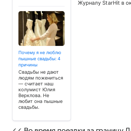
Журналу StarHit в 
Почему я не люблю
пышные свадьбы: 4
причины
Свадьбы не дают
людям пожениться
— считает наш
колумист Юлия
Верклова. Не
любит она пышные
свадьбы.
Во время поездки за границу