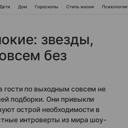
 Дети
Дом
Гороскопы
Стиль жизни
Психология
окие: звезды,
овсем без
в гости по выходным совсем не
шей подборки. Они привыкли
твуют острой необходимости в
стные интроверты из мира шоу-