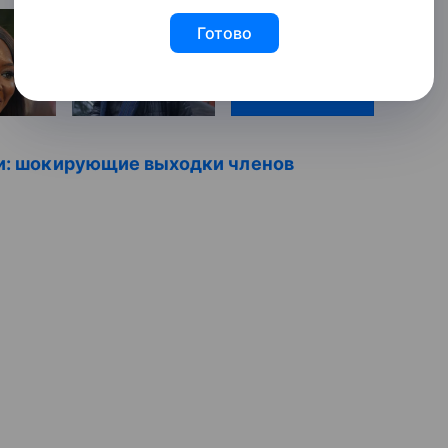
Готово
16
нки: шокирующие выходки членов