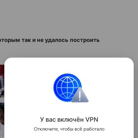
которым так и не удалось построить
У вас включ
ён
V
P
N
Отключите, чтобы всё работало