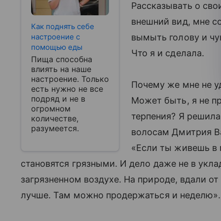
Рассказывать о сво
внешний вид, мне 
Как поднять себе
настроение с
вымыть голову и чу
помощью еды
Что я и сделала.
Пища способна
влиять на наше
настроение. Только
Почему же мне не у
есть нужно не все
подряд и не в
Может быть, я не п
огромном
терпения? Я решила
количестве,
разумеется.
волосам Дмитрия Ва
«Если ты живешь в 
становятся грязными. И дело даже не в укла
загрязненном воздухе. На природе, вдали от
лучше. Там можно продержаться и неделю».