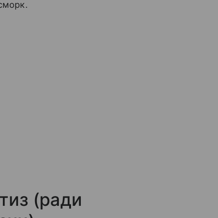
асморк.
тиз (ради