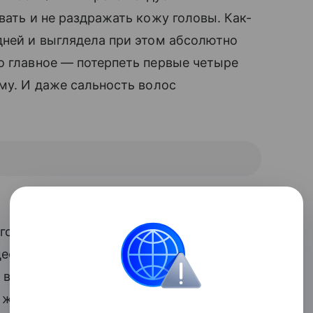
вать и не раздражать кожу головы. Как-
дней и выглядела при этом абсолютно
о главное — потерпеть первые четыре
рму. И даже сальность волос
голову через день, стойко продержалась
цесс самоочищения так и не начался.
 всех допустимых пределов — спасибо
е же предстояла важная деловая встреча.