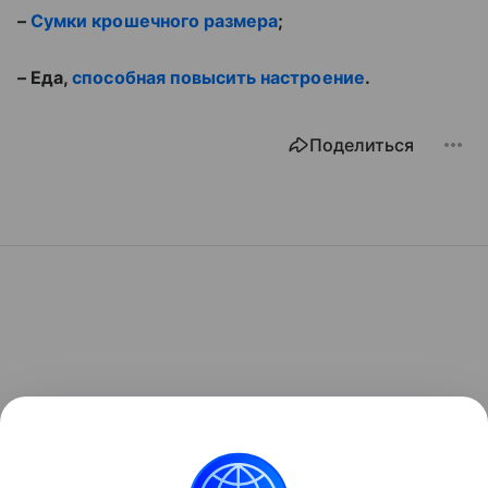
–
Сумки крошечного размера
;
– Еда,
способная повысить настроение
.
Поделиться