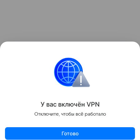
У вас включ
ён
V
P
N
Отключите, чтобы всё работало
Готово