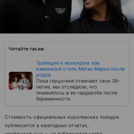
Читайте также
Трапеция и монохром: как
изменился стиль Меган Маркл после
родов
Пока герцогиня отмечает свое 38-
летие, мы отследили, что
поменялось в ее гардеробе после
беременности.
Стоимость официальных королевских поездок
публикуется в ежегодных отчетах,
неофициальных — не публикуется нигде.