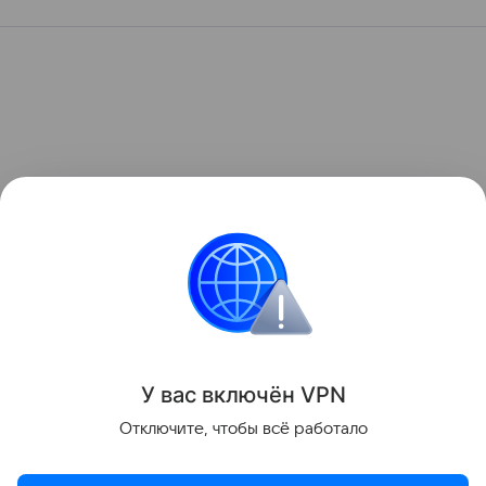
У вас включ
ён
V
P
N
Отключите, чтобы всё работало