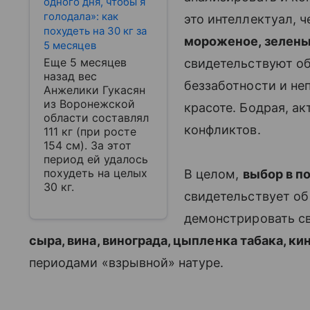
одного дня, чтобы я
голодала»: как
это интеллектуал, ч
похудеть на 30 кг за
мороженое, зелены
5 месяцев
Еще 5 месяцев
свидетельствуют об 
назад вес
беззаботности и не
Анжелики Гукасян
из Воронежской
красоте. Бодрая, ак
области составлял
конфликтов.
111 кг (при росте
154 см). За этот
период ей удалось
похудеть на целых
В целом,
выбор в п
30 кг.
свидетельствует об
демонстрировать с
сыра, вина, винограда, цыпленка табака, ки
периодами «взрывной» натуре.