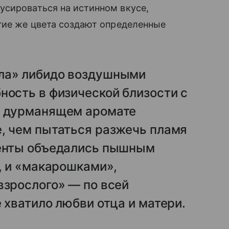
усироваться на истинном вкусе,
гие же цвета создают определенные
ала» либидо воздушными
ность в физической близости с
в дурманящем аромате
е, чем пытаться разжечь пламя
иенты объедались пышным
», и «макарошками»,
взрослого» — по всей
 хватило любви отца и матери.