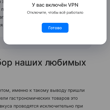
а знакомств позволил выяснить еще
У вас включ
ён
V
P
N
 поклонники тостов с расплавленным
Отключите, чтобы всё работало
аготворительность. Ценители
я неординарностью.
Готово
ыбор наших любимых
ветом, именно к такому выводу пришли
ели гастрономических товаров это
 вкуса проводятся исключительно при