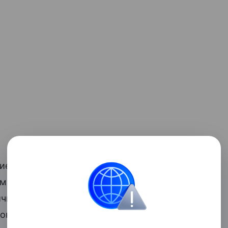
ие — это действительно пикантная
ам сделать вывод:
любители сыров
—
ичием в продукте триптофана —
нина («гормона счастья»),