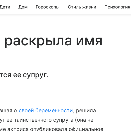
 Дети
Дом
Гороскопы
Стиль жизни
Психология
 раскрыла имя
ся ее супруг.
ившая о
своей беременности
, решила
г ее таинcтвенного супруга (она не
раме актриса опубликовала официальное