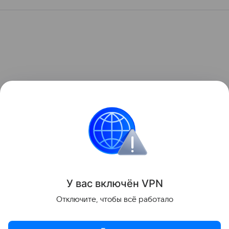
У вас включ
ён
V
P
N
Отключите, чтобы всё работало