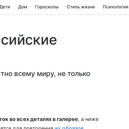
 Дети
Дом
Гороскопы
Стиль жизни
Психология
ссийские
тно всему миру, не только
ок во всех деталях в галерее
, а ниже
бятся для повторения
их образов
.