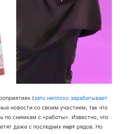
роприятиях (
зато неплохо зарабатывает
ные новости со своим участием, так что
ь по снимкам с «работы». Известно, что
метят даже с последних
парт
рядов. Но