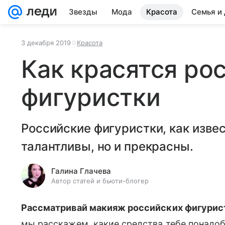
Звезды
Мода
Красота
Семья и
3 декабря 2019
Красота
Как красятся ро
фигуристки
Российские фигуристки, как извес
талантливы, но и прекрасны.
Галина Глачева
Автор статей и бьюти-блогер
Рассматривай макияж российских фигурист
мы расскажем, какие средства тебе понадо