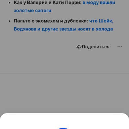
Как у Валерии и Кэти Перри:
в моду вошли
золотые сапоги
Пальто с экомехом и дубленки:
что Шейк,
Водянова и другие звезды носят в холода
Поделиться