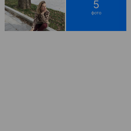
5
фото