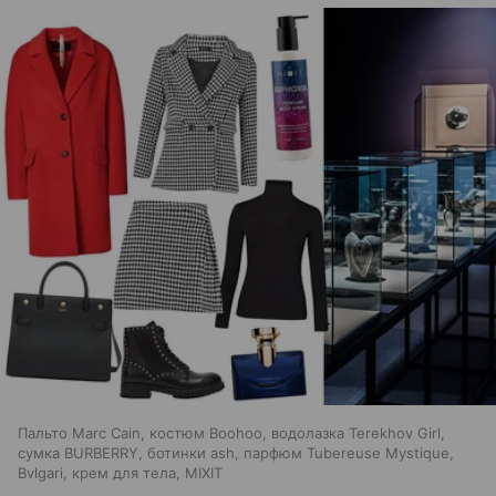
Пальто Marc Cain, костюм Boohoo, водолазка Terekhov Girl,
сумка BURBERRY, ботинки ash, парфюм Tubereuse Mystique,
Bvlgari, крем для тела, MIXIT