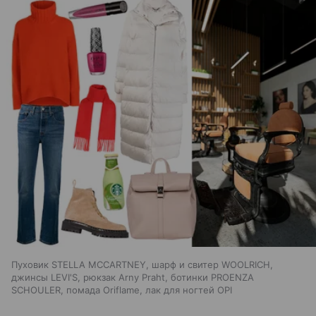
Пуховик STELLA MCCARTNEY, шарф и свитер WOOLRICH,
джинсы LEVI'S, рюкзак Arny Praht, ботинки PROENZA
SCHOULER, помада Oriflame, лак для ногтей OPI