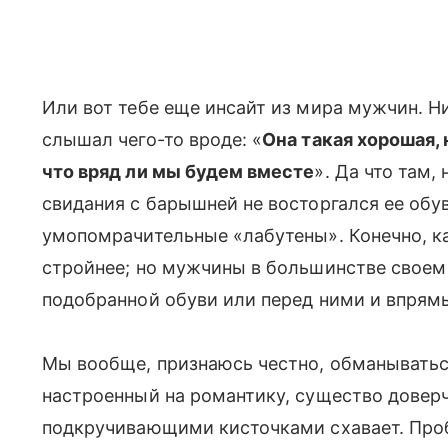
Или вот тебе еще инсайт из мира мужчин. Ни
слышал чего-то вроде: «
Она такая хорошая,
что вряд ли мы будем вместе
». Да что там,
свидания с барышней не восторгался ее обу
умопомрачительные «лабутены». Конечно, ка
стройнее; но мужчины в большинстве своем
подобранной обуви или перед ними и впрямь 
Мы вообще, признаюсь честно, обманыватьс
настроенный на романтику, существо доверч
подкручивающими кисточками схавает. Проб