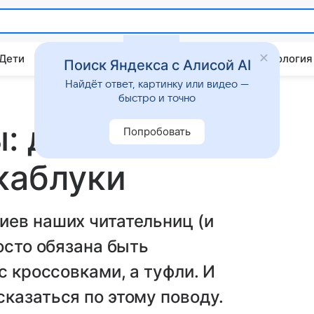
 Дети
Дом
Гороскопы
Стиль жизни
Психология
Поиск Яндекса с Алисой AI
Найдёт ответ, картинку или видео —
быстро и точно
: должна ли
Попробовать
каблуки
иев наших читательниц (и
осто обязана быть
с кроссовками, а туфли. И
казаться по этому поводу.