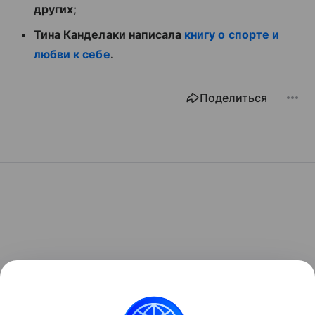
других;
Тина Канделаки написала
книгу о спорте и
любви к себе
.
Поделиться