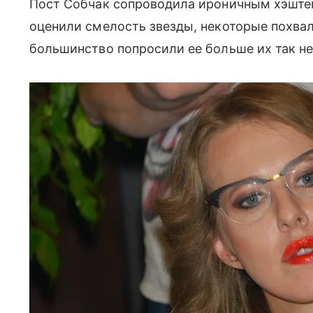
Пост Собчак сопроводила ироничным хэште
оценили смелость звезды, некоторые похвал
большинство попросили ее больше их так н