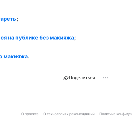
тареть
;
ся на публике без макияжа
;
ью макияжа
.
Поделиться
О проекте
О технологиях рекомендаций
Политика конфиде