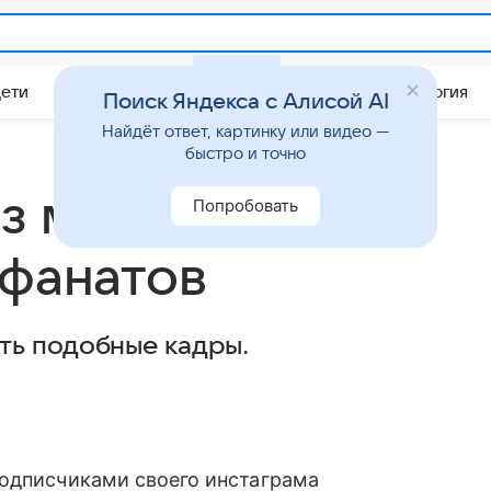
Дети
Дом
Гороскопы
Стиль жизни
Психология
Поиск Яндекса с Алисой AI
Найдёт ответ, картинку или видео —
быстро и точно
з макияжа и
Попробовать
 фанатов
ть подобные кадры.
подписчиками своего инстаграма