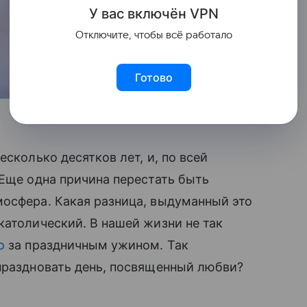
У вас включ
ён
V
P
N
Отключите, чтобы всё работало
Готово
сколько десятков лет, и, по всей
 Еще одна причина перестать быть
мосфера. Какая разница, выдуманный это
католический. В нашей жизни не так
о
за праздничным ужином. Так
праздновать день, посвященный любви?