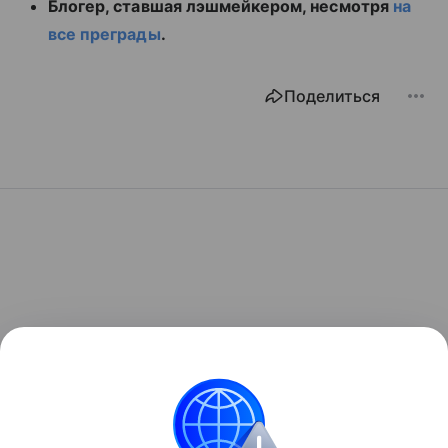
Блогер, ставшая лэшмейкером, несмотря
на
все преграды
.
Поделиться