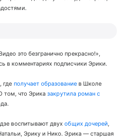
адостями.
Видео это безгранично прекрасно!»,
ись в комментариях подписчики Эрики.
, где
получает образование
в Школе
 О том, что Эрика
закрутила роман с
ода.
адзе воспитывают двух
общих дочерей
,
Натальи, Эрику и Нико. Эрика — старшая