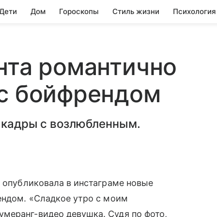
 Дети
Дом
Гороскопы
Стиль жизни
Психология
нта романтично
 с бойфрендом
е кадры с возлюбленным.
я опубликовала в инстаграме новые
рендом. «Сладкое утро с моим
меранг-видео девушка. Судя по фото,