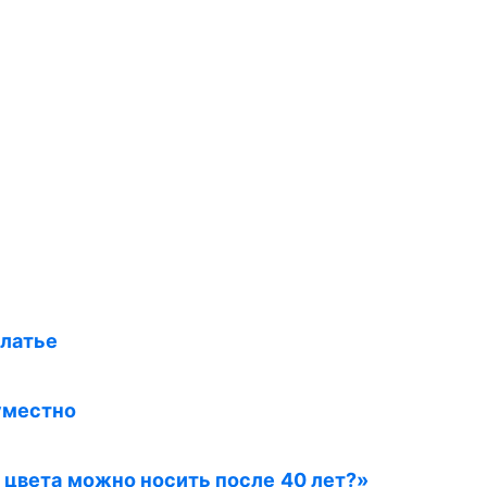
платье
уместно
е цвета можно носить после 40 лет?»