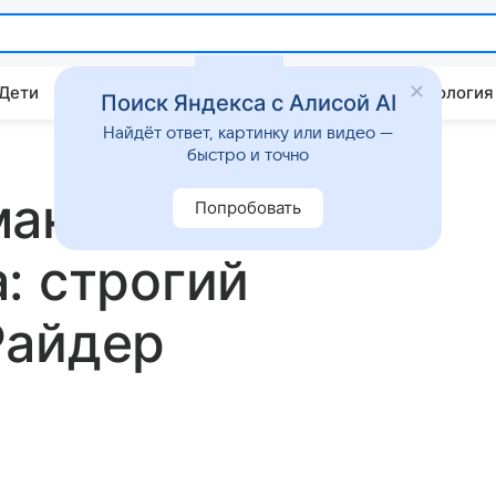
 Дети
Дом
Гороскопы
Стиль жизни
Психология
Поиск Яндекса с Алисой AI
Найдёт ответ, картинку или видео —
быстро и точно
макияж и
Попробовать
: строгий
Райдер