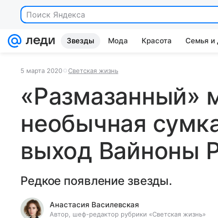
Поиск Яндекса
Звезды
Мода
Красота
Семья и
5 марта 2020
Светская жизнь
«Размазанный» 
необычная сумка
выход Вайноны 
Редкое появление звезды.
Анастасия Василевская
Автор, шеф-редактор рубрики «Светская жизнь»