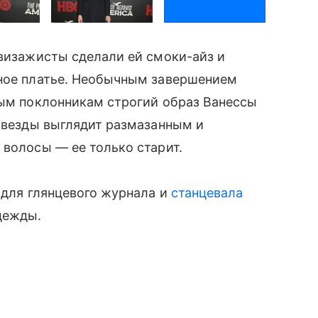
визажисты сделали ей смоки-айз и
мное платье. Необычным завершением
рым поклонникам строгий образ Ванессы
 звезды выглядит размазанным и
 волосы — ее только старит.
для глянцевого журнала и
станцевала
дежды.