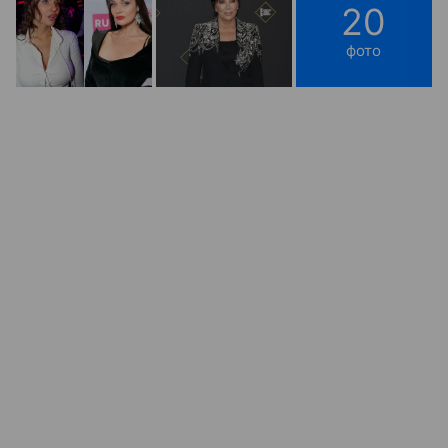
20
фото