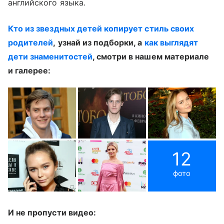
английского языка.
Кто из звездных детей копирует стиль своих
родителей
, узнай из подборки, а
как выглядят
дети знаменитостей
, смотри в нашем материале
и галерее:
12
фото
И не пропусти видео: