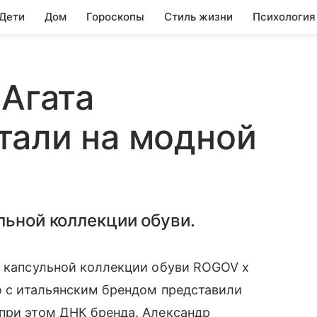
 Дети
Дом
Гороскопы
Стиль жизни
Психология
 Агата
тали на модной
льной коллекции обуви.
а капсульной коллекции обуви ROGOV x
но с итальянским брендом представили
в при этом ДНК бренда. Александр