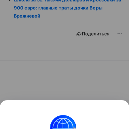
900 евро: главные траты дочки Веры
Брежневой
Поделиться