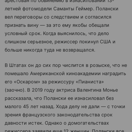
арестован по обвинению в изнасиловании 13-
летней фотомодели Саманты Геймер. Полански
вел переговоры со следствием и согласился
признать вину — за это ему якобы обещали
условный срок. Когда выяснилось, что дело
слишком серьезное, режиссер покинул США и
больше никогда туда не возвращался.
В Штатах он до сих пор числится в розыске, что не
помешало Американской киноакадемии наградить
его «Оскаром» за режиссуру «Пианиста»
(заочно). В 2019 году актриса Валентина Монье
рассказала, что Полански ее изнасиловал без
малого 45 лет назад. Хода делу не дали — с точки
зрения французского законодательства срок
давности истек. Однако о домогательствах
режиссера заявили еще 12 женщин. Полански все