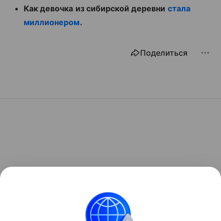
Как девочка из сибирской деревни
стала
миллионером
.
Поделиться