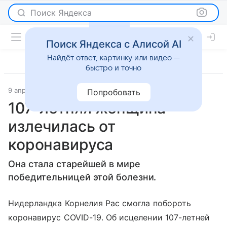
Поиск Яндекса
Поиск Яндекса с Алисой AI
Найдёт ответ, картинку или видео —
быстро и точно
9 апреля 2020
WMJ
Новости
Попробовать
107-летняя женщина
излечилась от
коронавируса
Она стала старейшей в мире
победительницей этой болезни.
Нидерландка Корнелия Рас смогла побороть
коронавирус COVID-19. Об исцелении 107-летней