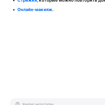
Стрижки
, которые можно повторить до
Онлайн-макияж
.
Контент недоступен