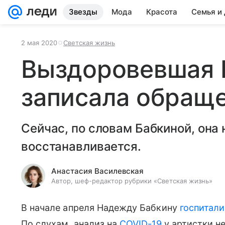
Звезды
Мода
Красота
Семья и
2 мая 2020
Светская жизнь
Выздоровевшая 
записала обраще
Сейчас, по словам Бабкиной, она 
восстанавливается.
Анастасия Василевская
Автор, шеф-редактор рубрики «Светская жизнь»
В начале апреля Надежду Бабкину
госпитали
По слухам, анализ на
COVID-19
у артистки не