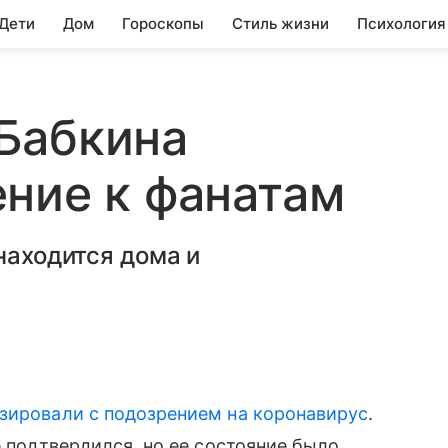
 Дети
Дом
Гороскопы
Стиль жизни
Психология
Бабкина
ние к фанатам
находится дома и
зировали с подозрением на коронавирус
.
 подтвердился, но ее состояние было