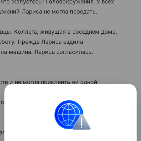
а что жалуетесь? Головокружения. У всех
жений Лариса не могла передать.
ивцы. Коллега, живущая в соседнем доме,
аботу. Прежде Лариса ездила
ыла машина. Лариса согласилась.
те и не могла приклеить ни одной
 отпускала, давала отгулы. Но помочь
али все чаще люди вокруг Ларисы.