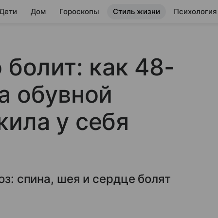
 Дети
Дом
Гороскопы
Стиль жизни
Психология
 болит: как 48-
а обувной
ила у себя
оз: спина, шея и сердце болят