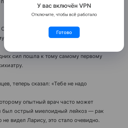
 психиатра Лариса обошла в городе
У вас включ
ён
V
P
N
Отключите, чтобы всё работало
Она не могла уже не то что работать,
Готово
 муж с дочерью кормили ее из ложечки.
едних сил пошла к тому самому первому
сихиатру.
цев, теперь сказал: «Тебе не надо
 которому опытный врач часто может
 был острый миелоидный лейкоз — рак
р не видел Ларису, это стало очевидно.