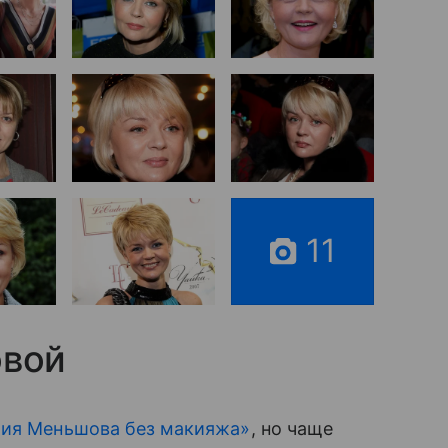
11
вой
ия Меньшова без макияжа»
, но чаще