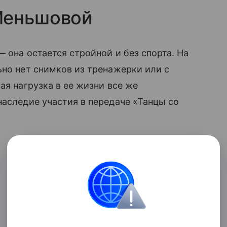
Меньшовой
она остается стройной и без спорта. На
ьно нет снимков из тренажерки или с
ая нагрузка в ее жизни все же
наследие участия в передаче «Танцы со