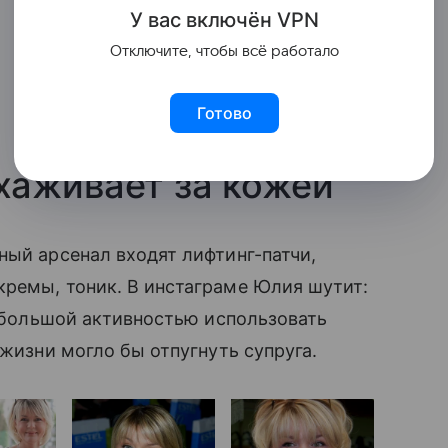
У вас включ
ён
V
P
N
Отключите, чтобы всё работало
Готово
аживает за кожей
ный арсенал входят лифтинг-патчи,
 кремы, тоник. В инстаграме Юлия шутит:
с большой активностью использовать
̆ жизни могло бы отпугнуть супруга.