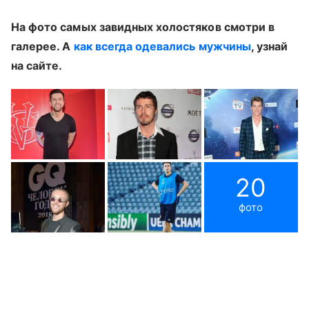
На фото самых завидных холостяков смотри в
галерее. А
как всегда одевались мужчины
, узнай
на сайте.
20
фото