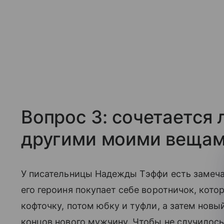
Вопрос 3: сочетается 
другими моими веща
У писательницы Надежды Тэффи есть замечат
его героиня покупает себе воротничок, кото
кофточку, потом юбку и туфли, а затем новыи
концов нового мужчину. Чтобы не случилось т