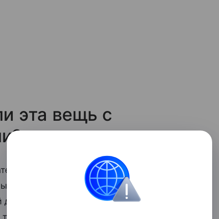
ли эта вещь с
ми?
ельный рассказ «Жизнь и воротник»:
рый требует к себе сначала новую
̆ диван, короткую стрижку и в конце
ак, что вещь управляет тобой, а не