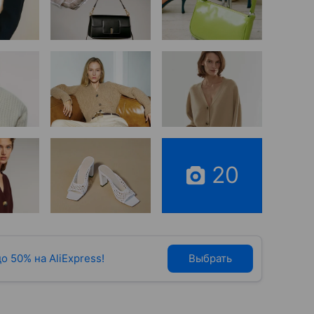
20
о 50% на AliExpress!
Выбрать