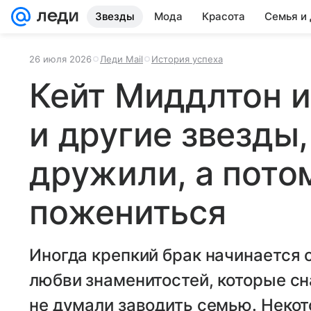
Звезды
Мода
Красота
Семья и
26 июля 2026
Леди Mail
История успеха
Кейт Миддлтон и
и другие звезды
дружили, а пото
пожениться
Иногда крепкий брак начинается
любви знаменитостей, которые сн
не думали заводить семью. Некото