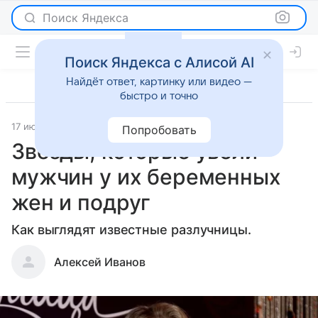
Поиск Яндекса
Поиск Яндекса с Алисой AI
Найдёт ответ, картинку или видео —
быстро и точно
17 июля 2026
Леди Mail
История успеха
Попробовать
Звезды, которые увели
мужчин у их беременных
жен и подруг
Как выглядят известные разлучницы.
Алексей Иванов