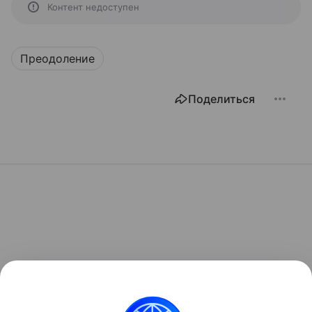
Контент недоступен
Преодоление
Поделиться