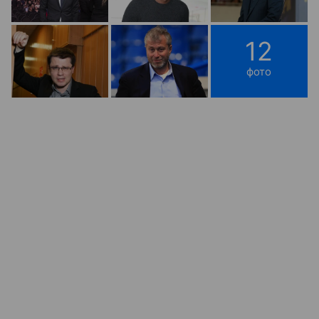
12
фото