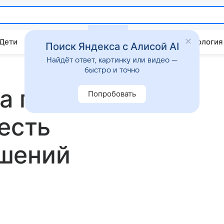
 Дети
Дом
Гороскопы
Стиль жизни
Психология
Поиск Яндекса с Алисой AI
Найдёт ответ, картинку или видео —
быстро и точно
а первое селфи
Попробовать
есть
шений